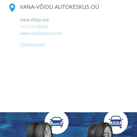
VANA-VÕIDU AUTOKESKUS OÜ
Vana-Võidu tee
+372 5158865
www.vvautokeskus.ee
Sõidujuhised
Valige välja oma Triangle’i rehvid!