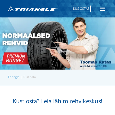
KUS OSTA?
Triangle |
Kust osta
Kust osta? Leia lähim rehvikeskus!