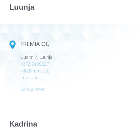
Luunja
FREMIA OÜ
Uus tn 7, Luunja
+372 5109337
info@fremia.ee
fremia.ee
Sõidujuhised
Kadrina