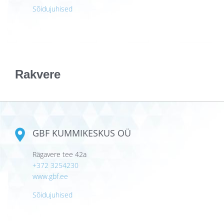
Sõidujuhised
Rakvere
GBF KUMMIKESKUS OÜ
Rägavere tee 42a
+372 3254230
www.gbf.ee
Sõidujuhised