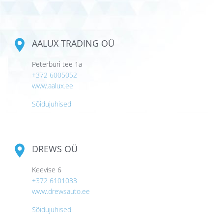
AALUX TRADING OÜ
Peterburi tee 1a
+372 6005052
www.aalux.ee
Sõidujuhised
DREWS OÜ
Keevise 6
+372 6101033
www.drewsauto.ee
Sõidujuhised