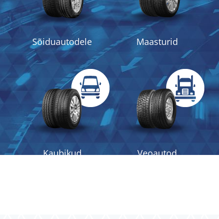
Sõiduautodele
Maasturid
Kaubikud
Veoautod