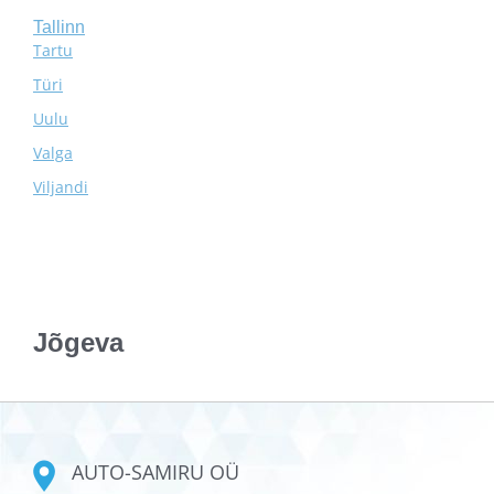
Tallinn
Tartu
Türi
Uulu
Valga
Viljandi
Jõgeva
AUTO-SAMIRU OÜ