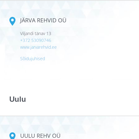
JÄRVA REHVID OÜ
Viljandi tänav 13
+372 53090746
www.jarvarehvid.ee
Sõidujuhised
Uulu
UULU REHV OÜ