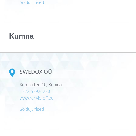
Sõidujuhised
Kumna
SWEDOX OÜ
Kumna tee 10, Kumna
+372 53926280
www.rehviproff.ee
Sõidujuhised