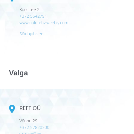
Kooli tee 2
+372 5642791
www.uulurehv.weebly.com
Sõidujuhised
Valga
REFF OÜ
Võnnu 29
+372 57820300
www.reff.ee