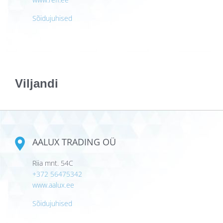
Sõidujuhised
Viljandi
AALUX TRADING OÜ
Riia mnt. 54C
+372 56475342
www.aalux.ee
Sõidujuhised