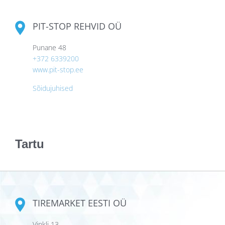
PIT-STOP REHVID OÜ
Punane 48
+372 6339200
www.pit-stop.ee
Sõidujuhised
Tartu
TIREMARKET EESTI OÜ
Vinkli 13