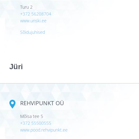
Turu 2
+372 56208704
www.unski.ee
Sõidujuhised
Jüri
REHVIPUNKT OÜ
Mõisa tee 5
+372 55500555
www.pood.rehvipunkt.ee