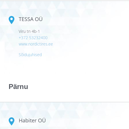
TESSA OÜ
Viru tn 4b-1
+372 53232400
www.nordictires.ee
Sõidujuhised
Pärnu
Habiter OÜ