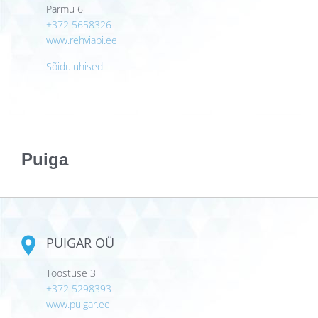
Parmu 6
+372 5658326
www.rehviabi.ee
Sõidujuhised
Puiga
PUIGAR OÜ
Tööstuse 3
+372 5298393
www.puigar.ee