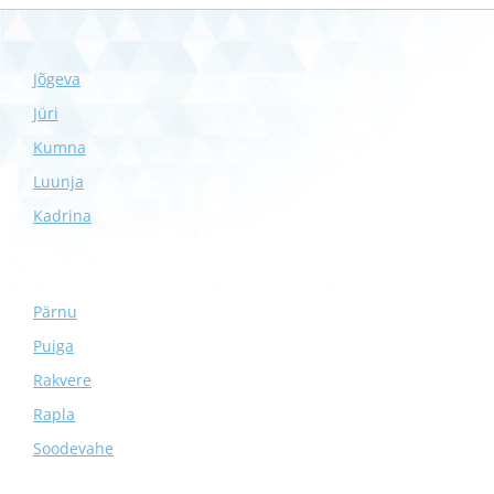
Jõgeva
Jüri
Kumna
Luunja
Kadrina
Pärnu
Puiga
Rakvere
Rapla
Soodevahe