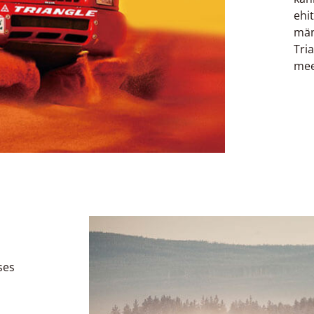
ehi
män
Tri
mee
ses