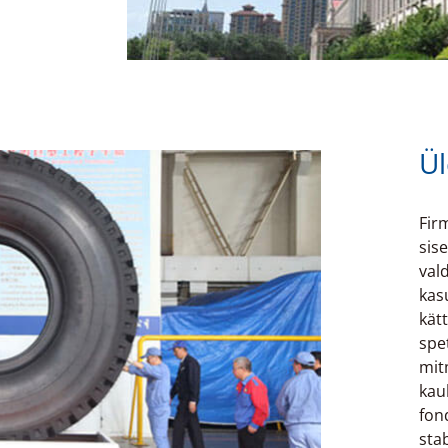
Ül
Fir
sis
vald
kas
kät
spe
mit
kau
fon
sta