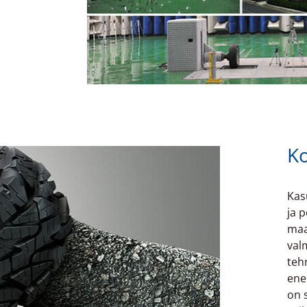
Ko
Kas
ja 
maa
val
teh
ene
on 