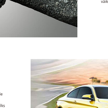
väi
le
Üks