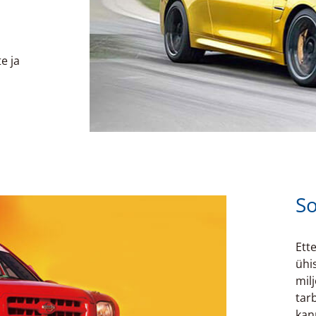
e ja
So
Ett
ühi
mil
tar
kan