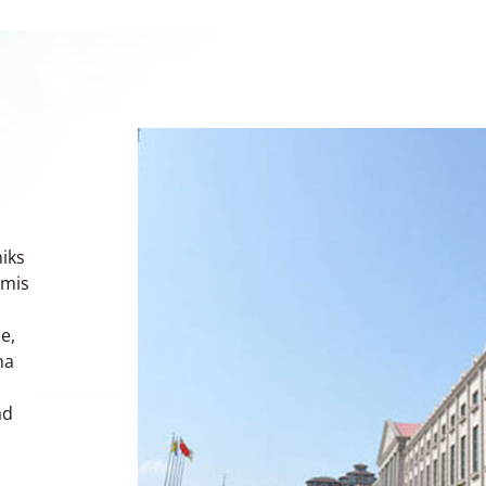
iks
 mis
e,
na
ad