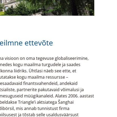
eilmne ettevõte
ma visioon on oma tegevuse globaliseerimine,
enedes kogu maailma turgudele ja saades
konna liidriks. Ühtlasi näeb see ette, et
utatakse kogu maailma ressursse –
tesaadavaid finantsvahendeid, andekaid
tsialiste, partnerite pakutavaid võimalusi ja
mesuguseid müügikanaleid. Alates 2006. aastast
beldakse Triangle’i aktsiatega Šanghai
dibörsil, mis annab tunnistust firma
biilsusest ja tõstab selle usaldusväärsust