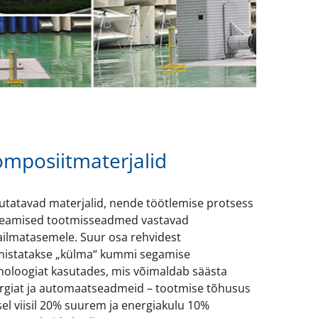
mposiitmaterjalid
utatavad materjalid, nende töötlemise protsess
peamised tootmisseadmed vastavad
ilmatasemele. Suur osa rehvidest
mistatakse „külma“ kummi segamise
noloogiat kasutades, mis võimaldab säästa
rgiat ja automaatseadmeid – tootmise tõhusus
sel viisil 20% suurem ja energiakulu 10%