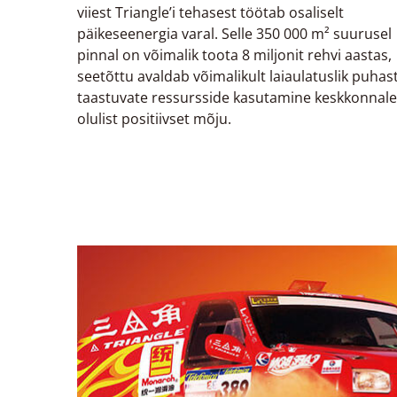
viiest Triangle’i tehasest töötab osaliselt
päikeseenergia varal. Selle 350 000 m² suurusel
pinnal on võimalik toota 8 miljonit rehvi aastas,
seetõttu avaldab võimalikult laiaulatuslik puhast
taastuvate ressursside kasutamine keskkonnale
olulist positiivset mõju.