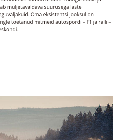
tab muljetavaldava suurusega laste
guväljakuid. Oma eksistentsi jooksul on
angle toetanud mitmeid autospordi – F1 ja ralli –
skondi.