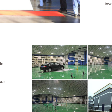
inve
de
kus