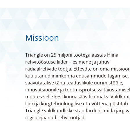
Missioon
Triangle on 25 miljoni tootega aastas Hiina
rehvitööstuse liider – esimene ja juhtiv
radiaalrehvide tootja. Ettevõte on oma missioon
kuulutanud inimkonna edusammude tagamise,
saavutatakse tänu teaduslikule uurimistööle,
innovatsioonile ja tootmisprotsessi täiustamisel
muutes selle keskkonnasäästlikumaks. Valdkon
liidri ja kõrgtehnoloogilise ettevõttena püstitab
Triangle valdkondlikke standardeid, mida järgiv
riigi ülejäänud rehvitootjad.