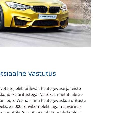
tsiaalne vastutus
evõte tegeleb pidevalt heategevuse ja teiste
skondlike üritustega. Näiteks annetati üle 30
joni euro Weihai linna heategevuskuu ürituste
beks, 25 000 rehvikomplekti aga maavärinas
natanutele. Samuti asutab Triangle koole ja