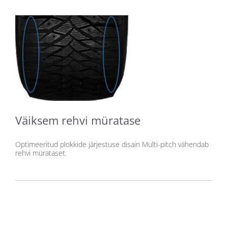
Väiksem rehvi müratase
Optimeeritud plokkide järjestuse disain Multi-pitch vähendab
rehvi mürataset.