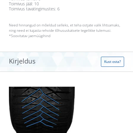
Toimivus jääl: 10
Toimivus tavatingimustes: 6
Need hinnangud on mõeldud selleks, et teha ostjate valik lihtsamaks,
ning need ei kajasta rehvide tõhususkatsete tegelikke tulemusi.
*
Soovitatav jaemüügihind
Kirjeldus
Kust osta?