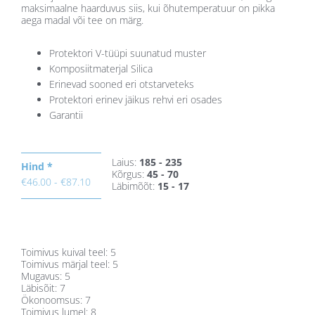
maksimaalne haarduvus siis, kui õhutemperatuur on pikka
aega madal või tee on märg.
Protektori V-tüüpi suunatud muster
Komposiitmaterjal Silica
Erinevad sooned eri otstarveteks
Protektori erinev jäikus rehvi eri osades
Garantii
Laius:
185 - 235
Hind *
Kõrgus:
45 - 70
€46.00 - €87.10
Läbimõõt:
15 - 17
Toimivus kuival teel: 5
Toimivus märjal teel: 5
Mugavus: 5
Läbisõit: 7
Ökonoomsus: 7
Toimivus lumel: 8