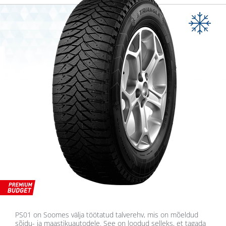
PS01 on Soomes välja töötatud talverehv, mis on mõeldud
sõidu- ja maastikuautodele. See on loodud selleks, et tagada