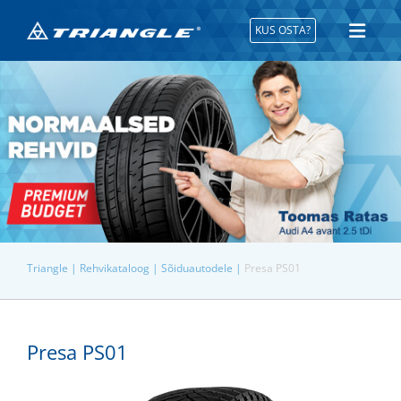
KUS OSTA?
Triangle |
Rehvikataloog |
Sõiduautodele |
Presa PS01
Presa PS01