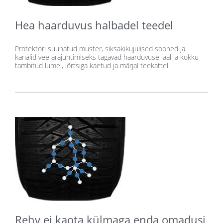
Hea haarduvus halbadel teedel
Protektori suunatud muster, siksakikujulised sooned ja
kanalid vee ärajuhtimiseks tagavad haarduvuse jääl ja kokku
tambitud lumel, lörtsiga kaetud ja märjal teekattel.
Rehv ei kaota külmaga enda omadusi