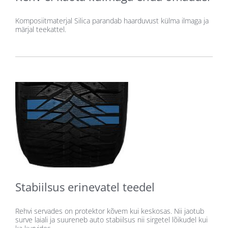
Komposiitmaterjal Silica parandab haarduvust külma ilmaga ja
märjal teekattel.
Stabiilsus erinevatel teedel
Rehvi servades on protektor kõvem kui keskosas. Nii jaotub
surve laiali ja suureneb auto stabiilsus nii sirgetel lõikudel kui