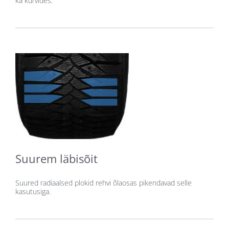
ka kurvides.
Suurem läbisõit
Suured radiaalsed plokid rehvi õlaosas pikendavad selle
kasutusiga.