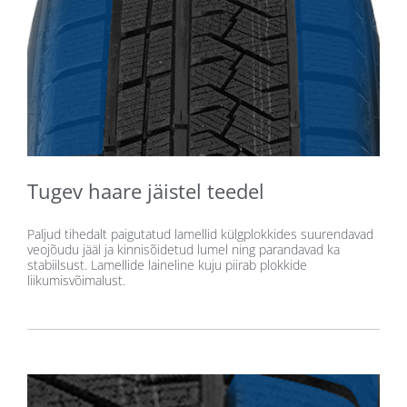
Tugev haare jäistel teedel
Paljud tihedalt paigutatud lamellid külgplokkides suurendavad
veojõudu jääl ja kinnisõidetud lumel ning parandavad ka
stabiilsust. Lamellide laineline kuju piirab plokkide
liikumisvõimalust.