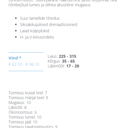
tõmbejõud lumes ja ülihea akustiline mugavus.
Suur lamellide tihedus
Siksakikujulised drenaažisooned
Laiad küljeplokid
H- ja V-kiirusindeks
Laius:
225 - 315
Hind *
Kõrgus:
35 - 65
€ 62.10 - € 96.10
Läbimõõt:
17 - 20
Toimivus kuival teel: 7
Toimivus märjal teel: 9
Mugavus: 10
Läbisõit: 8
Ökonoomsus: 6
Toimivus lumel: 10
Toimivus jääl: 10
Toimivus tavatingimustes: 9