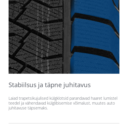
Stabiilsus ja täpne juhitavus
Laiad trapetsikujulised külgklotsid parandavad haaret lumistel
teedel ja vähendavad külglibisemise võimalust, muutes auto
juhitavuse täpsemaks.