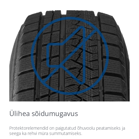
Ülihea sõidumugavus
Protektorelemendid on paigutatud õhuvoolu peatamiseks ja
seega ka rehvi müra summutamiseks.