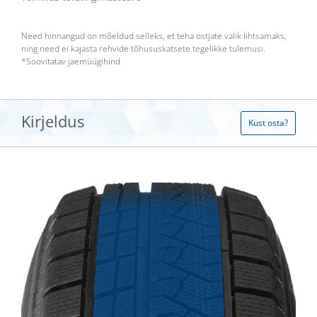
Need hinnangud on mõeldud selleks, et teha ostjate valik lihtsamaks,
ning need ei kajasta rehvide tõhususkatsete tegelikke tulemusi.
*
Soovitatav jaemüügihind
Kirjeldus
Kust osta?