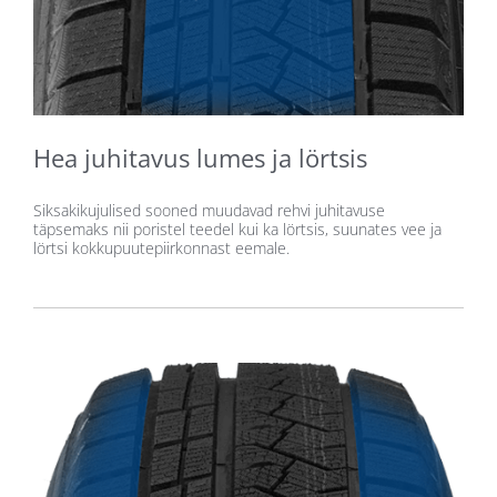
Hea juhitavus lumes ja lörtsis
Siksakikujulised sooned muudavad rehvi juhitavuse
täpsemaks nii poristel teedel kui ka lörtsis, suunates vee ja
lörtsi kokkupuutepiirkonnast eemale.