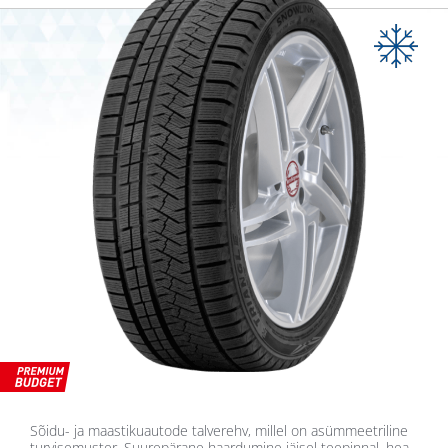
Sõidu- ja maastikuautode talverehv, millel on asümmeetriline
turvisemuster. Suurepärane haardumine jäisel teepinnal, hea