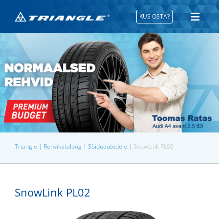
KUS OSTA?
Triangle |
Rehvikataloog |
Sõiduautodele |
SnowLink PL02
SnowLink PL02