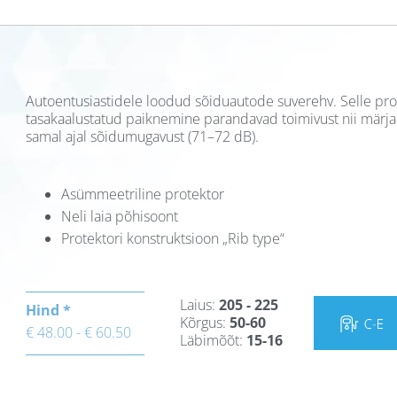
Autoentusiastidele loodud sõiduautode suverehv. Selle pr
tasakaalustatud paiknemine parandavad toimivust nii märjal 
samal ajal sõidumugavust (71–72 dB).
Asümmeetriline protektor
Neli laia põhisoont
Protektori konstruktsioon „Rib type“
Laius:
205 - 225
Hind *
Kõrgus:
50-60
€ 48.00 - € 60.50
Läbimõõt:
15-16