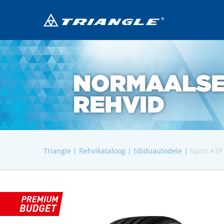
Triangle |
Rehvikataloog |
Sõiduautodele |
Sport ATP