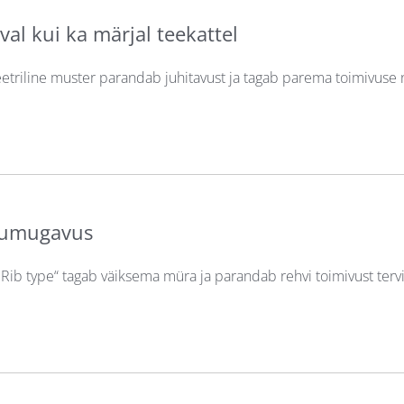
val kui ka märjal teekattel
triline muster parandab juhitavust ja tagab parema toimivuse ni
dumugavus
„Rib type“ tagab väiksema müra ja parandab rehvi toimivust terv