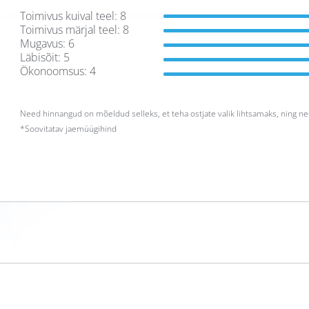
Toimivus kuival teel: 8
Toimivus märjal teel: 8
Mugavus: 6
Läbisõit: 5
Ökonoomsus: 4
Need hinnangud on mõeldud selleks, et teha ostjate valik lihtsamaks, ning ne
*
Soovitatav jaemüügihind