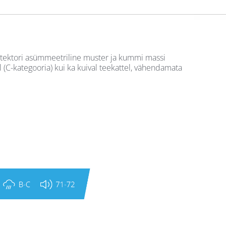
otektori asümmeetriline muster ja kummi massi
(C-kategooria) kui ka kuival teekattel, vähendamata