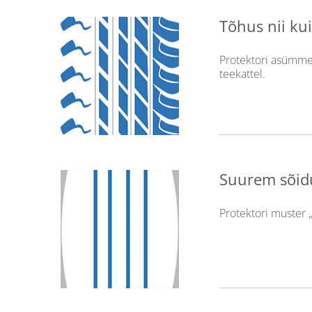
Tõhus nii kui
Protektori asümmee
teekattel.
Suurem sõi
Protektori muster 