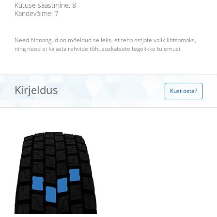
Kütuse säästmine: 8
Kandevõime: 7
Need hinnangud on mõeldud selleks, et teha ostjate valik lihtsamaks,
ning need ei kajasta rehvide tõhususkatsete tegelikke tulemusi.
Kirjeldus
Kust osta?