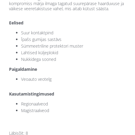
kompromiss märja ilmaga tagatud suurepärase haarduvuse ja
väikese veeretakistuse vahel, mis aitab kütust säästa.
Eelised
Suur kontaktpind
Īpašs gumijas sastāvs
Sümmeetriline protektori muster
Lahtised küljeplokid
Nukkidega sooned
Paigaldamine
Veoauto veotelg
Kasutamistingimused
Regionaalveod
Magistraalveod
Läbisõit: 8