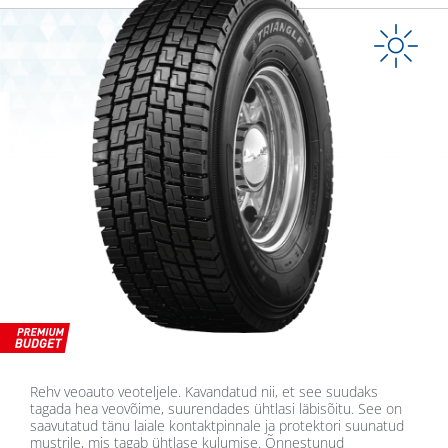
Rehv veoauto veoteljele. Kavandatud nii, et see suudaks
tagada hea veovõime, suurendades ühtlasi läbisõitu. See on
saavutatud tänu laiale kontaktpinnale ja protektori suunatud
mustrile, mis tagab ühtlase kulumise. Õnnestunud