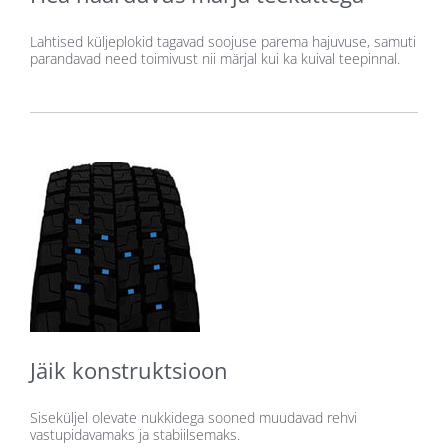
Lahtised küljeplokid tagavad soojuse parema hajuvuse, samuti
parandavad need toimivust nii märjal kui ka kuival teepinnal.
Jäik konstruktsioon
Siseküljel olevate nukkidega sooned muudavad rehvi
vastupidavamaks ja stabiilsemaks.