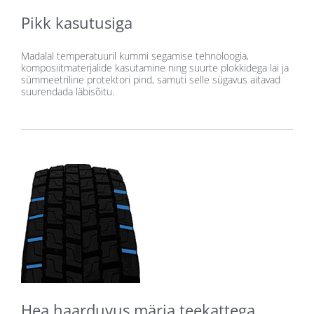
Pikk kasutusiga
Madalal temperatuuril kummi segamise tehnoloogia,
komposiitmaterjalide kasutamine ning suurte plokkidega lai ja
sümmeetriline protektori pind, samuti selle sügavus aitavad
suurendada läbisõitu.
Hea haarduvus märja teekattega