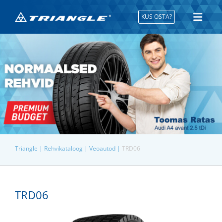
KUS OSTA?
Triangle |
Rehvikataloog |
Veoautod |
TRD06
TRD06