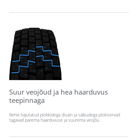
Suur veojõud ja hea haarduvus
teepinnaga
Rehvi hajutatud plokkidega disain ja sälkudega plokiservad
tagavad parema haarduvuse ja suurema veojõu.